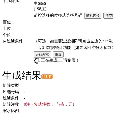
中几保几：
中6保6
(198注)
请按选择的位模式选择号码
百位：
十位：
个位：
过滤条件：
（可选，如需要过滤矩阵请点击左边的“+”
启用数据统计功能
（如果返回注数太多或
开始缩水
重置
正在生成......请稍候！
生成结果
矩阵类型：
所选号码：
-
过滤条件：
-
矩阵注数：
0
注（复式注数：
节省：
元）
缩水比例：