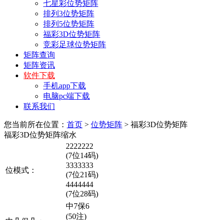
七星彩位势矩阵
排列3位势矩阵
排列5位势矩阵
福彩3D位势矩阵
竞彩足球位势矩阵
矩阵查询
矩阵资讯
软件下载
手机app下载
电脑pc端下载
联系我们
您当前所在位置：
首页
>
位势矩阵
>
福彩3D位势矩阵
福彩3D位势矩阵缩水
2222222
(7位14码)
3333333
位模式：
(7位21码)
4444444
(7位28码)
中7保6
(50注)