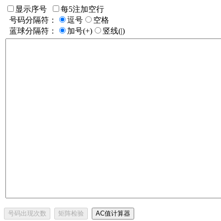
显示序号
每5注加空行
号码分隔符：
逗号
空格
蓝球分隔符：
加号(+)
竖线(|)
号码出现次数
矩阵检验
AC值计算器