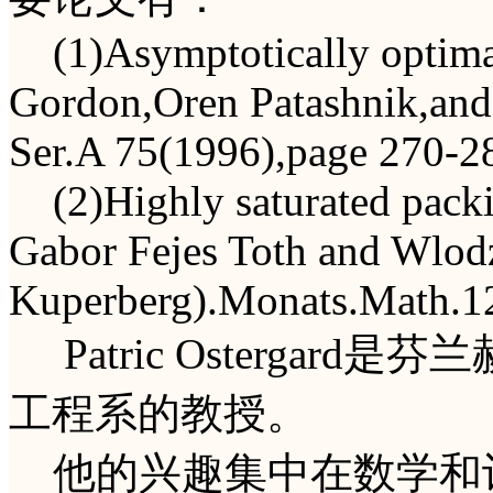
(1)Asymptotically optimal
Gordon,Oren Patashnik,and
Ser.A 75(1996),page 270-2
(2)Highly saturated packi
Gabor Fejes Toth and Wlod
Kuperberg).Monats.Math.1
Patric Ostergar
工程系的教授。
他的兴趣集中在数学和